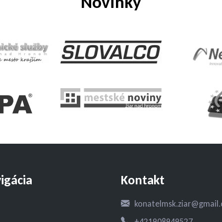
Novinky
igácia
Kontakt
konatelmsk.ziar@gmail
+421908949527