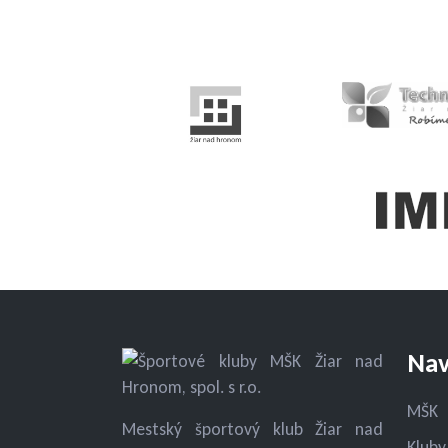
Nav
MŠK
Mestský športový klub Žiar nad
Kluby