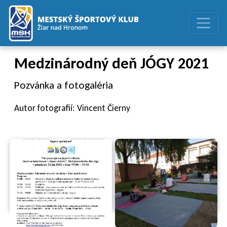
Preskočiť na obsah
Preskočiť na hlavné menu
Medzinárodný deň JÓGY 2021
Pozvánka a fotogaléria
Autor fotografií: Vincent Čierny