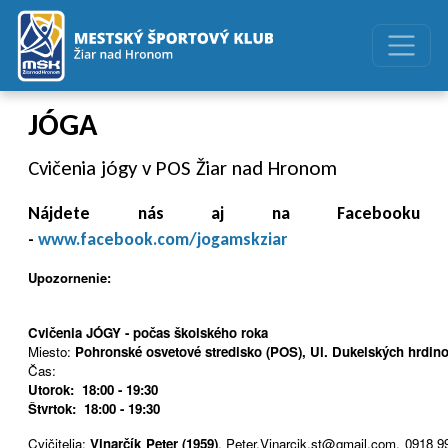
Preskočiť na obsah
Preskočiť na hlavné menu
JÓGA
Cvičenia jógy v POS Žiar nad Hronom
Nájdete nás aj na Facebooku
-
www.facebook.com/jogamskziar
Upozornenie:
Cvičenia JÓGY - počas školského roka
Miesto:
Pohronské osvetové stredisko (POS), Ul. Dukelských hrdino
Čas:
Utorok: 18:00 - 19:30
Štvrtok: 18:00 - 19:30
Cvičitelia:
Vinarčík Peter (1959)
, Peter.Vinarcik.st@gmail.com, 0918 9