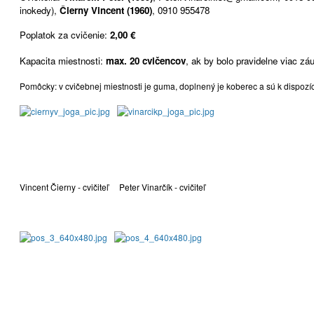
inokedy),
Čierny Vincent (1960)
, 0910 955478
Poplatok za cvičenie:
2,00 €
Kapacita miestnosti:
max. 20 cvičencov
, ak by bolo pravidelne viac zá
Pomôcky: v cvičebnej miestnosti je guma, doplnený je koberec a sú k dispozí
Vincent Čierny - cvičiteľ Peter Vinarčík - cvičiteľ